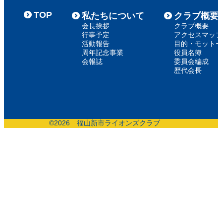
TOP
私たちについて
クラブ概要
会長挨拶
クラブ概要
行事予定
アクセスマッ
活動報告
目的・モット
周年記念事業
役員名簿
会報誌
委員会編成
歴代会長
©
2026 福山新市ライオンズクラブ