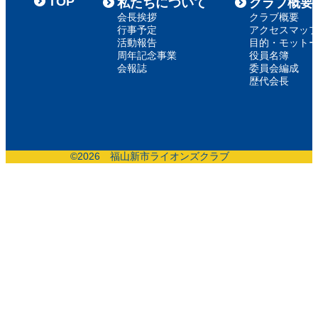
TOP
私たちについて
クラブ概要
会長挨拶
クラブ概要
行事予定
アクセスマッ
活動報告
目的・モット
周年記念事業
役員名簿
会報誌
委員会編成
歴代会長
©
2026 福山新市ライオンズクラブ