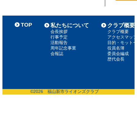
TOP
私たちについて
クラブ概要
会長挨拶
クラブ概要
行事予定
アクセスマッ
活動報告
目的・モット
周年記念事業
役員名簿
会報誌
委員会編成
歴代会長
©
2026 福山新市ライオンズクラブ