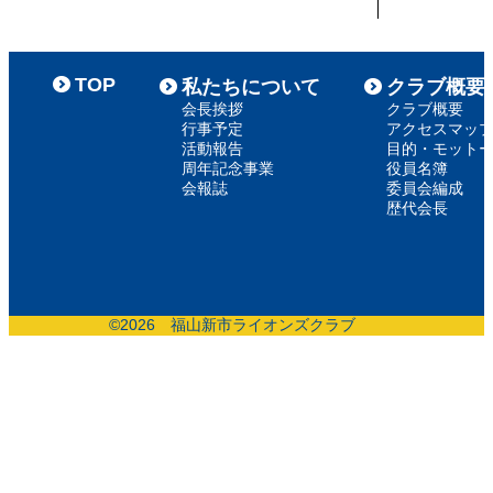
TOP
私たちについて
クラブ概要
会長挨拶
クラブ概要
行事予定
アクセスマッ
活動報告
目的・モット
周年記念事業
役員名簿
会報誌
委員会編成
歴代会長
©
2026 福山新市ライオンズクラブ