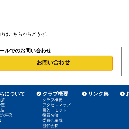
せはこちらからどうぞ。
ールでのお問い合わせ
ちについて
クラブ概要
リンク集
挨拶
クラブ概要
予定
アクセスマップ
報告
目的・モットー
記念事業
役員名簿
誌
委員会編成
歴代会長