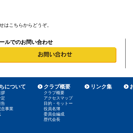
せはこちらからどうぞ。
ールでのお問い合わせ
ちについて
クラブ概要
リンク集
挨拶
クラブ概要
予定
アクセスマップ
報告
目的・モットー
記念事業
役員名簿
誌
委員会編成
歴代会長